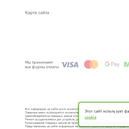
Карта сайта
Мы принимаем
все формы оплаты
Вся информация на сайте носит исключительно справочный характер.
Этот сайт использует ф
Товарные знаки используются исключительно для описания устройств, в отношени
правообладателями товарных знаков или их официальными представителями.
cookie
Ремонт осуществляется для устройств, уже введенных в гражданский оборот в с
Использование товарных знаков не преследует цели индивидуализации услуг ил
Представленная на сайте информация не является публичной офертой, определ