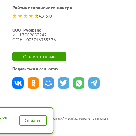
Рейтинг сервисного центра
4.9-5.0
ООО "Русервис"
ИНН 7702633247
ОГРН 1077746335776
Оставить отзыв
Поделиться в соц. сетях:
йлов
 в неавторизованных сервисных центрах nsk.fix-zyxel.ru, которые не связаны с
Согласен
по ремонту техники указанных брендов.