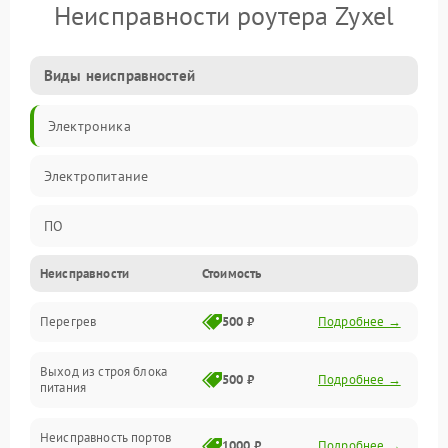
Неисправности роутера Zyxel
Виды неисправностей
Электроника
Электропитание
ПО
Неисправности
Стоимость
Сеть
Перегрев
500 ₽
Подробнее →
Беспроводной модуль
Выход из строя блока
Программное обеспечение
500 ₽
Подробнее →
питания
Механические повреждения
Неисправность портов
1000 ₽
Подробнее →