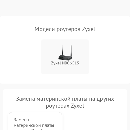
Поломка платы
2000 ₽
Подробнее →
управления
Модели роутеров Zyxel
Неисправность
500 ₽
Подробнее →
индикаторов
Повреждение кабелей
500 ₽
Подробнее →
внутри устройства
Zyxel NBG6515
Неисправность модуля
2000 ₽
Подробнее →
3G/4G
Поломка разъема питания
500 ₽
Подробнее →
Замена материнской платы на других
Неисправность системы
роутерах Zyxel
500 ₽
Подробнее →
охлаждения
Замена
материнской платы