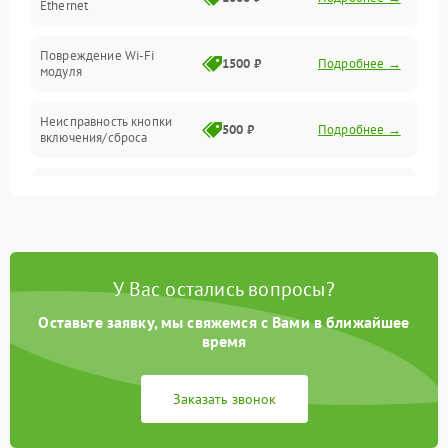
Ethernet
Повреждение Wi-Fi
1500 ₽
Подробнее →
модуля
Неисправность кнопки
500 ₽
Подробнее →
включения/сброса
Окисление контактов
500 ₽
Подробнее →
Неисправность
2000 ₽
Подробнее →
процессора
У Вас остались вопросы?
Поломка оперативной
1500 ₽
Подробнее →
памяти
Оставьте заявку, мы свяжемся с Вами в ближайшее
время
Повреждение flash-
1500 ₽
Подробнее →
памяти
Заказать звонок
Неисправность USB-порта
1000 ₽
Подробнее →